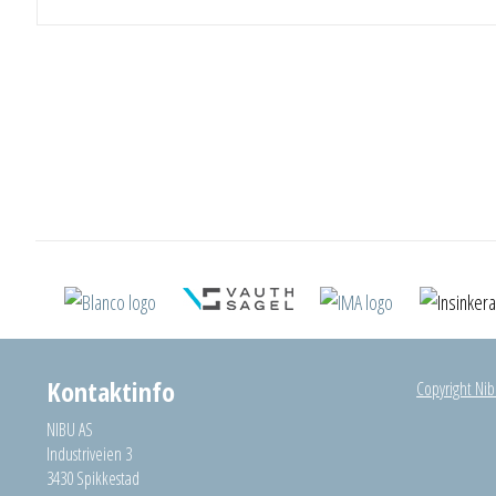
Kontaktinfo
Copyright Nibu
NIBU AS
Industriveien 3
3430 Spikkestad