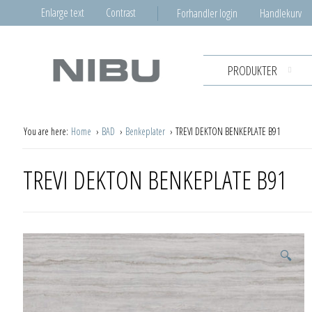
Enlarge text
Contrast
Forhandler login
Handlekurv
PRODUKTER
You are here:
Home
BAD
Benkeplater
TREVI DEKTON BENKEPLATE B91
TREVI DEKTON BENKEPLATE B91
🔍