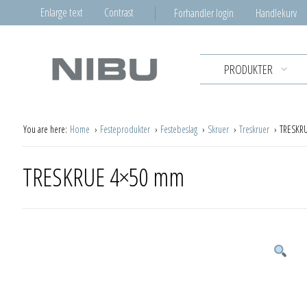
Enlarge text
Contrast
Forhandler login
Handlekurv
PRODUKTER
You are here:
Home
Festeprodukter
Festebeslag
Skruer
Treskruer
TRESKR
TRESKRUE 4×50 mm