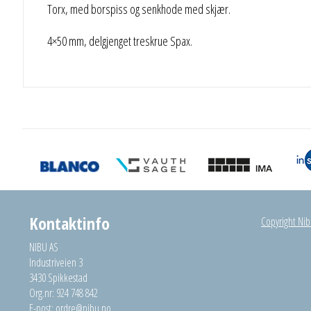
Torx, med borspiss og senkhode med skjær.
4×50 mm, delgjenget treskrue Spax.
Kontaktinfo
Copyright Nibu
NIBU AS
Industriveien 3
3430 Spikkestad
Org.nr: 924 748 842
E-post:
ordre@nibu.no