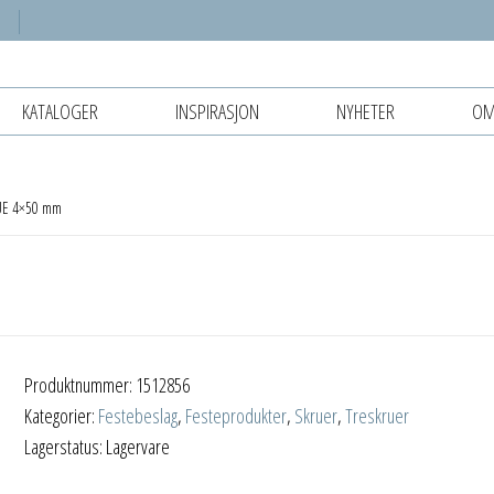
KATALOGER
INSPIRASJON
NYHETER
OM
UE 4×50 mm
Produktnummer:
1512856
Kategorier:
Festebeslag
,
Festeprodukter
,
Skruer
,
Treskruer
Lagerstatus: Lagervare