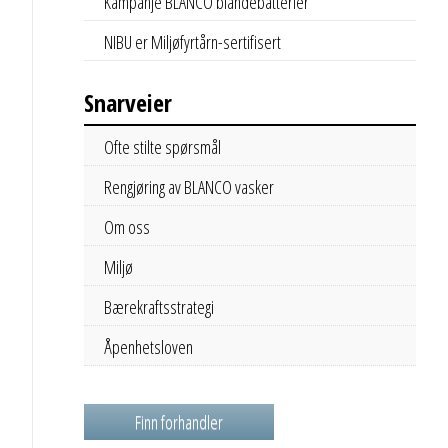
Kampanje BLANCO blandebatterier
NIBU er Miljøfyrtårn-sertifisert
Snarveier
Ofte stilte spørsmål
Rengjøring av BLANCO vasker
Om oss
Miljø
Bærekraftsstrategi
Åpenhetsloven
Finn forhandler