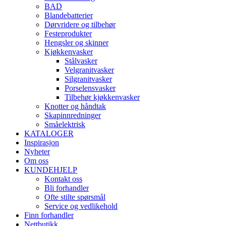
BAD
Blandebatterier
Dørvridere og tilbehør
Festeprodukter
Hengsler og skinner
Kjøkkenvasker
Stålvasker
Velgranitvasker
Silgranitvasker
Porselensvasker
Tilbehør kjøkkenvasker
Knotter og håndtak
Skapinnredninger
Småelektrisk
KATALOGER
Inspirasjon
Nyheter
Om oss
KUNDEHJELP
Kontakt oss
Bli forhandler
Ofte stilte spørsmål
Service og vedlikehold
Finn forhandler
Nettbutikk