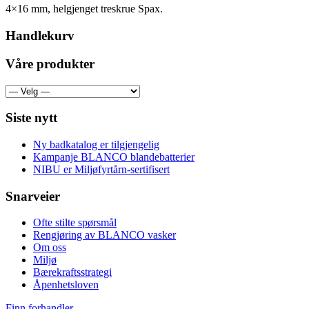
4×16 mm, helgjenget treskrue Spax.
Handlekurv
Våre produkter
Siste nytt
Ny badkatalog er tilgjengelig
Kampanje BLANCO blandebatterier
NIBU er Miljøfyrtårn-sertifisert
Snarveier
Ofte stilte spørsmål
Rengjøring av BLANCO vasker
Om oss
Miljø
Bærekraftsstrategi
Åpenhetsloven
Finn forhandler