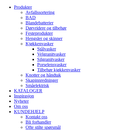
Produkter
Avfallssortering
BAD
Blandebatterier
Dørvridere og tilbehør
Festeprodukter
Hengsler og skinner
Kjøkkenvasker
Stålvasker
Velgranitvasker
Silgranitvasker
Porselensvasker
Tilbehør kjøkkenvasker
Knotter og håndtak
Skapinnredninger
Småelektrisk
KATALOGER
Inspirasjon
Nyheter
Om oss
KUNDEHJELP
Kontakt oss
Bli forhandler
Ofte stilte spørsmål