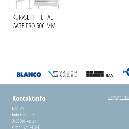
KURVSETT TIL TAL
GATE PRO 500 MM
Kontaktinfo
Copyright Nibu
NIBU AS
Industriveien 3
3430 Spikkestad
Org.nr: 924 748 842