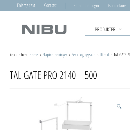
Enlarge text
Contrast
Forhandler login
Handlekurv
PRODUKTER
You are here:
Home
Skapinnredninger
Benk- og høyskap
Uttrekk
TAL GATE P
TAL GATE PRO 2140 – 500
🔍