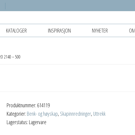
KATALOGER
INSPIRASJON
NYHETER
OM
RO 2140 – 500
Produktnummer:
614119
Kategorier:
Benk- og høyskap
,
Skapinnredninger
,
Uttrekk
Lagerstatus: Lagervare