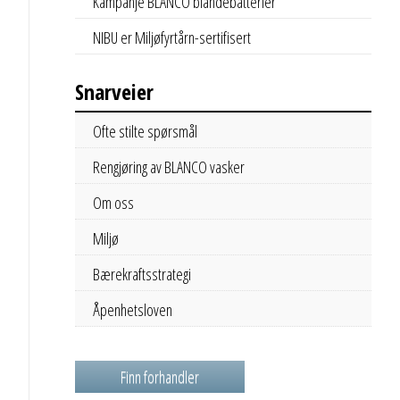
Kampanje BLANCO blandebatterier
NIBU er Miljøfyrtårn-sertifisert
Snarveier
Ofte stilte spørsmål
Rengjøring av BLANCO vasker
Om oss
Miljø
Bærekraftsstrategi
Åpenhetsloven
Finn forhandler