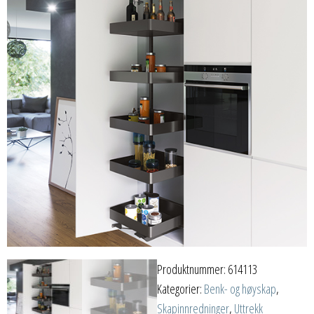
Produktnummer:
614113
Kategorier:
Benk- og høyskap
,
Skapinnredninger
,
Uttrekk