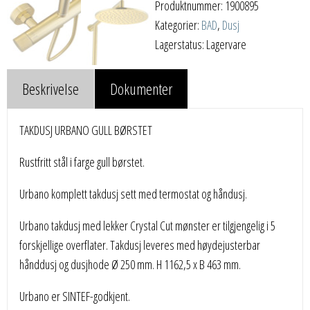
Produktnummer:
1900895
Kategorier:
BAD
,
Dusj
Lagerstatus: Lagervare
Beskrivelse
Dokumenter
TAKDUSJ URBANO GULL BØRSTET
Rustfritt stål i farge gull børstet.
Urbano komplett takdusj sett med termostat og håndusj.
Urbano takdusj med lekker Crystal Cut mønster er tilgjengelig i 5
forskjellige overflater. Takdusj leveres med høydejusterbar
hånddusj og dusjhode Ø 250 mm. H 1162,5 x B 463 mm.
Urbano er SINTEF-godkjent.