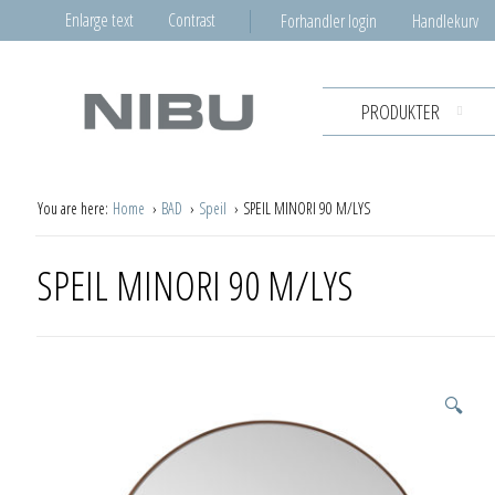
Enlarge text
Contrast
Forhandler login
Handlekurv
PRODUKTER
You are here:
Home
BAD
Speil
SPEIL MINORI 90 M/LYS
SPEIL MINORI 90 M/LYS
🔍