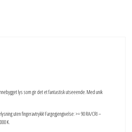
nebygget lys som gir det et fantastisk utseeende. Med unik
elysning uten fingeravtrykk! Fargegjengivelse: >= 90 RA/CRI –
000 K.