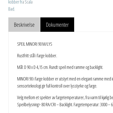
Beskrivelse
Dokumenter
SPEIL MINORI 90 M/LYS
Rustfritt stål i farge kobber.
Mål: D 90 x D 4,15 cm. Rundt speil med ramme og backlight.
MINORI 90 i farge kobber er utstyrt med en elegant ramme med in
sensorteknologi gir full kontroll over lysstyrke og farge.
Velg mellom et spekter av fargetemperaturer, fra varm til kjølig b
Speilbelysning> 80 RA/CRI – Backlight. Fargetemperatur: 3000 – 6