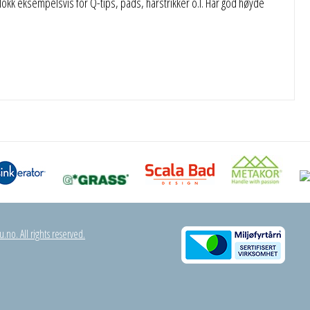
 lokk eksempelsvis for Q-tips, pads, hårstrikker o.l. Har god høyde
.no. All rights reserved.