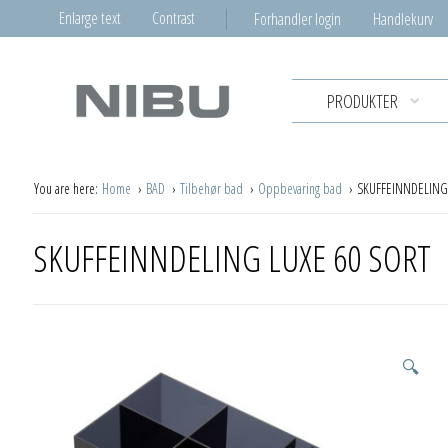
Enlarge text
Contrast
Forhandler login
Handlekurv
PRODUKTER
You are here:
Home
BAD
Tilbehør bad
Oppbevaring bad
SKUFFEINNDELING
SKUFFEINNDELING LUXE 60 SORT
🔍