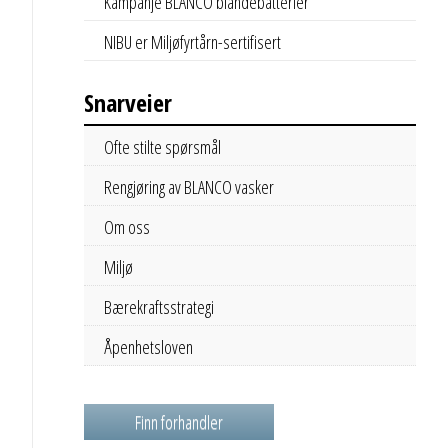
Kampanje BLANCO blandebatterier
NIBU er Miljøfyrtårn-sertifisert
Snarveier
Ofte stilte spørsmål
Rengjøring av BLANCO vasker
Om oss
Miljø
Bærekraftsstrategi
Åpenhetsloven
Finn forhandler