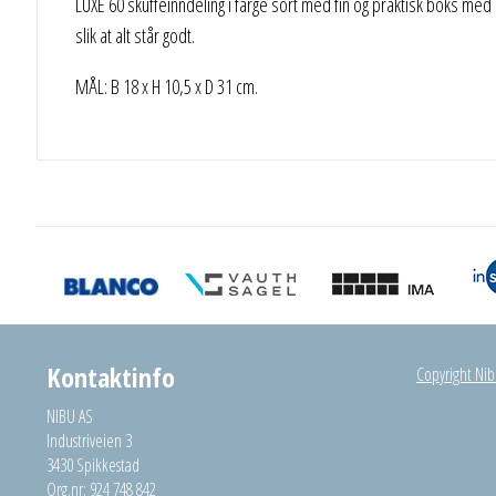
LUXE 60 skuffeinndeling i farge sort med fin og praktisk boks med
slik at alt står godt.
MÅL: B 18 x H 10,5 x D 31 cm.
Kontaktinfo
Copyright Nibu
NIBU AS
Industriveien 3
3430 Spikkestad
Org.nr: 924 748 842