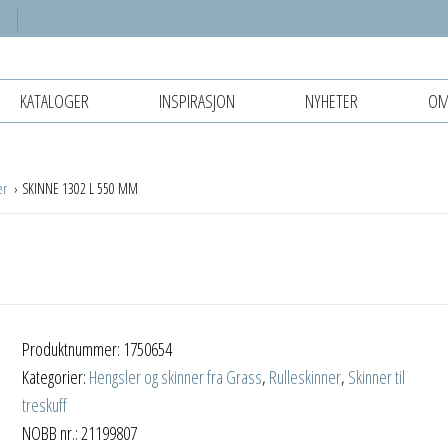
KATALOGER
INSPIRASJON
NYHETER
OM
er
SKINNE 1302 L 550 MM
Produktnummer:
1750654
Kategorier:
Hengsler og skinner fra Grass
,
Rulleskinner
,
Skinner til
treskuff
NOBB nr.: 21199807