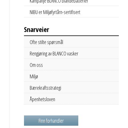
Kampanje BLANCO blandebatterier
NIBU er Miljøfyrtårn-sertifisert
Snarveier
Ofte stilte spørsmål
Rengjøring av BLANCO vasker
Om oss
Miljø
Bærekraftsstrategi
Åpenhetsloven
Finn forhandler