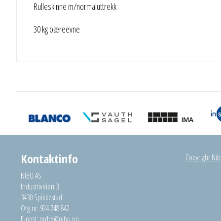
Rulleskinne m/normaluttrekk
30 kg bæreevne
Kontaktinfo
Copyright Nibu
NIBU AS
Industriveien 3
3430 Spikkestad
Org.nr: 924 748 842
E-post:
ordre@nibu.no