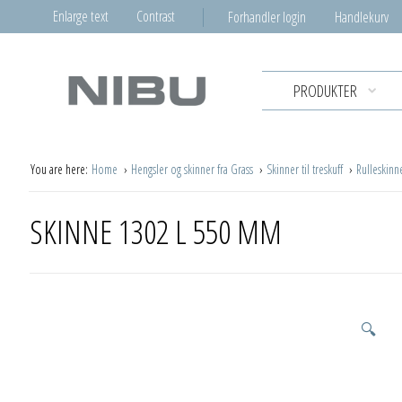
Enlarge text
Contrast
Forhandler login
Handlekurv
PRODUKTER
You are here:
Home
Hengsler og skinner fra Grass
Skinner til treskuff
Rulleskinn
SKINNE 1302 L 550 MM
🔍