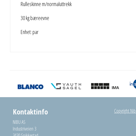
Rulleskinne m/normaluttrekk
30 kg bæreevne
Enhet: par
Kontaktinfo
Copyright Nibu
NIBU AS
Industriveien 3
3430 Spikkestad