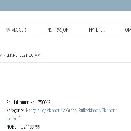
KATALOGER
INSPIRASJON
NYHETER
OM
er
SKINNE 1302 L 500 MM
Produktnummer:
1750647
Kategorier:
Hengsler og skinner fra Grass
,
Rulleskinner
,
Skinner til
treskuff
NOBB nr.: 21199799