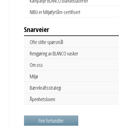
Kampanje BLANCO blandebatterier
NIBU er Miljøfyrtårn-sertifisert
Snarveier
Ofte stilte spørsmål
Rengjøring av BLANCO vasker
Om oss
Miljø
Bærekraftsstrategi
Åpenhetsloven
Finn forhandler