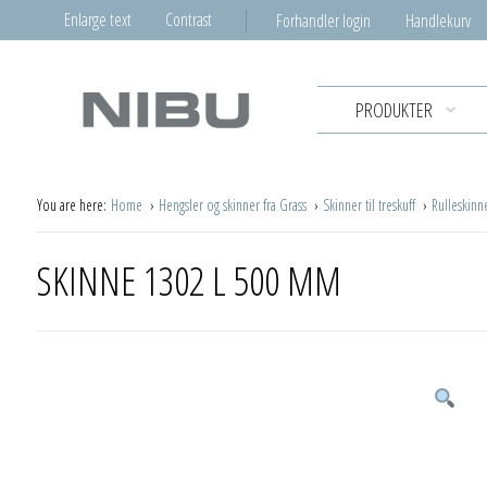
Enlarge text
Contrast
Forhandler login
Handlekurv
PRODUKTER
You are here:
Home
Hengsler og skinner fra Grass
Skinner til treskuff
Rulleskinn
SKINNE 1302 L 500 MM