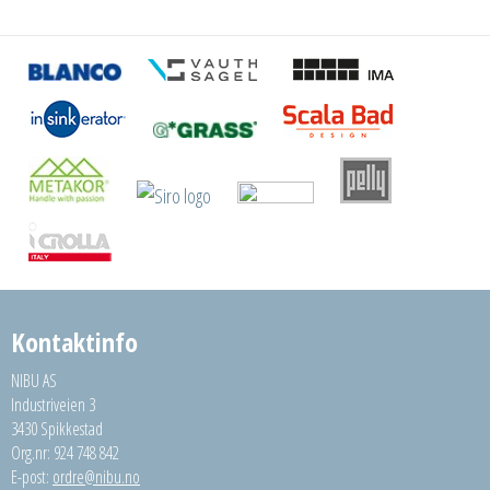
Kontaktinfo
NIBU AS
Industriveien 3
3430 Spikkestad
Org.nr: 924 748 842
E-post:
ordre@nibu.no