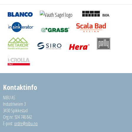
Kontaktinfo
NIBU AS
Industriveien 3
3430 Spikkestad
Org.nr: 924 748 842
E-post:
ordre@nibu.no