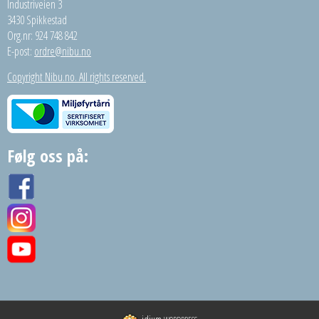
Industriveien 3
3430 Spikkestad
Org.nr: 924 748 842
E-post:
ordre@nibu.no
Copyright Nibu.no. All rights reserved.
Følg oss på: