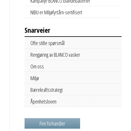
Kampanje BLANCO blandebatterier
NIBU er Miljøfyrtårn-sertifisert
Snarveier
Ofte stilte spørsmål
Rengjøring av BLANCO vasker
Om oss
Miljø
Bærekraftsstrategi
Åpenhetsloven
Finn forhandler