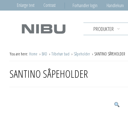
Enlarge text
Contrast
Forhandler login
Handlekurv
PRODUKTER
You are here:
Home
BAD
Tilbehør bad
Såpeholder
SANTINO SÅPEHOLDER
SANTINO SÅPEHOLDER