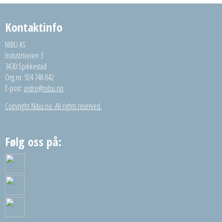
Kontaktinfo
NIBU AS
Industriveien 3
3430 Spikkestad
Org.nr: 924 748 842
E-post:
ordre@nibu.no
Copyright Nibu.no. All rights reserved.
Følg oss på: