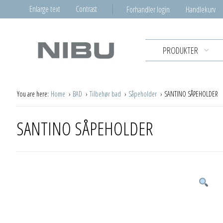
Enlarge text
Contrast
Forhandler login
Handlekurv
PRODUKTER
You are here:
Home
BAD
Tilbehør bad
Såpeholder
SANTINO SÅPEHOLDER
SANTINO SÅPEHOLDER