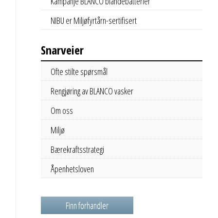
Kampanje BLANCO blandebatterier
NIBU er Miljøfyrtårn-sertifisert
Snarveier
Ofte stilte spørsmål
Rengjøring av BLANCO vasker
Om oss
Miljø
Bærekraftsstrategi
Åpenhetsloven
Finn forhandler