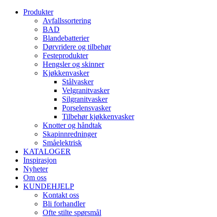
Produkter
Avfallssortering
BAD
Blandebatterier
Dørvridere og tilbehør
Festeprodukter
Hengsler og skinner
Kjøkkenvasker
Stålvasker
Velgranitvasker
Silgranitvasker
Porselensvasker
Tilbehør kjøkkenvasker
Knotter og håndtak
Skapinnredninger
Småelektrisk
KATALOGER
Inspirasjon
Nyheter
Om oss
KUNDEHJELP
Kontakt oss
Bli forhandler
Ofte stilte spørsmål