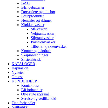
BAD
Blandebatterier
Dørvridere og tilbehør
Festeprodukter
Hengsler og skinner
Kjøkkenvasker
Stålvasker
Velgranitvasker
Silgranitvasker
Porselensvasker
Tilbehør kjøkkenvasker
Knotter og håndtak
Skapinnredninger
Småelektrisk
KATALOGER
Inspirasjon
Nyheter
Om oss
KUNDEHJELP
Kontakt oss
Bli forhandler
Ofte stilte spørsmål
Service og vedlikehold
Finn forhandler
Nettbutikk