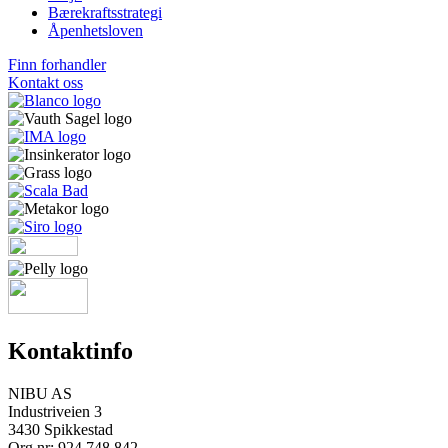
Bærekraftsstrategi
Åpenhetsloven
Finn forhandler
Kontakt oss
Kontaktinfo
NIBU AS
Industriveien 3
3430 Spikkestad
Org.nr: 924 748 842