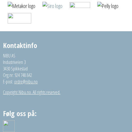
Kontaktinfo
NIBU AS
Industriveien 3
3430 Spikkestad
Org.nr: 924 748 842
E-post:
ordre@nibu.no
Copyright Nibu.no. All rights reserved.
Følg oss på: