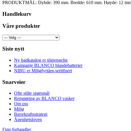
PRODUKTMÅL: Dybde: 390 mm. Bredde: 610 mm. Høyde: 12 mm. Be
Handlekurv
Våre produkter
Siste nytt
Ny badkatalog er tilgjengelig
Kampanje BLANCO blandebatterier
NIBU er Miljøfyrtårn-sertifisert
Snarveier
Ofte stilte spørsmål
Rengjøring av BLANCO vasker
Om oss
Miljø
Bærekraftsstrategi
Åpenhetsloven
Finn forhandler