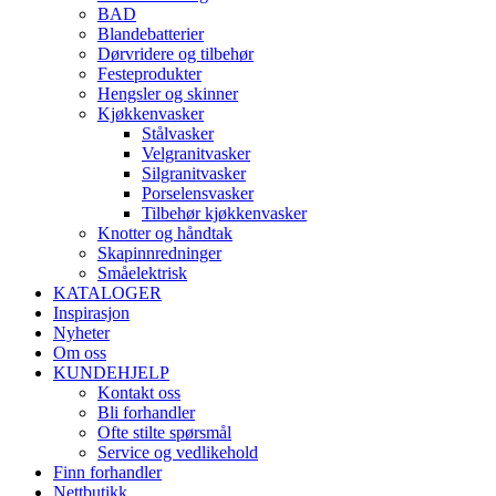
BAD
Blandebatterier
Dørvridere og tilbehør
Festeprodukter
Hengsler og skinner
Kjøkkenvasker
Stålvasker
Velgranitvasker
Silgranitvasker
Porselensvasker
Tilbehør kjøkkenvasker
Knotter og håndtak
Skapinnredninger
Småelektrisk
KATALOGER
Inspirasjon
Nyheter
Om oss
KUNDEHJELP
Kontakt oss
Bli forhandler
Ofte stilte spørsmål
Service og vedlikehold
Finn forhandler
Nettbutikk