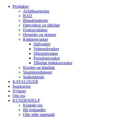
Produkter
Avfallssortering
BAD
Blandebatterier
Dørvridere og tilbehør
Festeprodukter
Hengsler og skinner
Kjøkkenvasker
Stålvasker
Velgranitvasker
Silgranitvasker
Porselensvasker
Tilbehør kjøkkenvasker
Knotter og håndtak
Skapinnredninger
Småelektrisk
KATALOGER
Inspirasjon
Nyheter
Om oss
KUNDEHJELP
Kontakt oss
Bli forhandler
Ofte stilte spørsmål