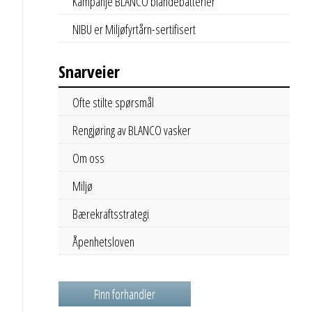
Kampanje BLANCO blandebatterier
NIBU er Miljøfyrtårn-sertifisert
Snarveier
Ofte stilte spørsmål
Rengjøring av BLANCO vasker
Om oss
Miljø
Bærekraftsstrategi
Åpenhetsloven
Finn forhandler