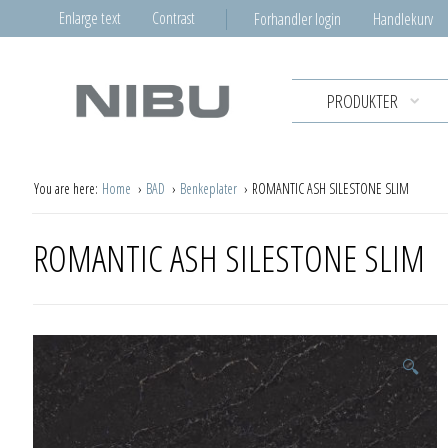
Enlarge text
Contrast
Forhandler login
Handlekurv
PRODUKTER
You are here:
Home
BAD
Benkeplater
ROMANTIC ASH SILESTONE SLIM
ROMANTIC ASH SILESTONE SLIM
🔍