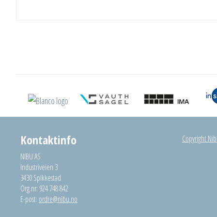
Kontaktinfo
Copyright Nibu
NIBU AS
Industriveien 3
3430 Spikkestad
Org.nr: 924 748 842
E-post:
ordre@nibu.no