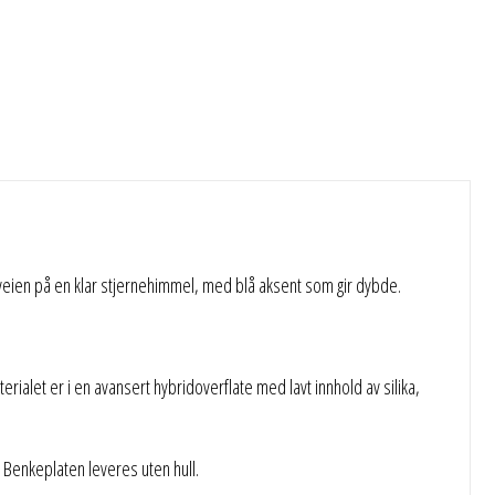
eveien på en klar stjernehimmel, med blå aksent som gir dybde.
rialet er i en avansert hybridoverflate med lavt innhold av silika,
enkeplaten leveres uten hull.