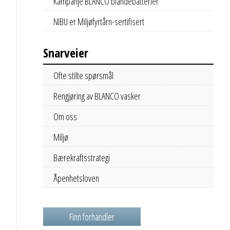
Kampanje BLANCO blandebatterier
NIBU er Miljøfyrtårn-sertifisert
Snarveier
Ofte stilte spørsmål
Rengjøring av BLANCO vasker
Om oss
Miljø
Bærekraftsstrategi
Åpenhetsloven
Finn forhandler