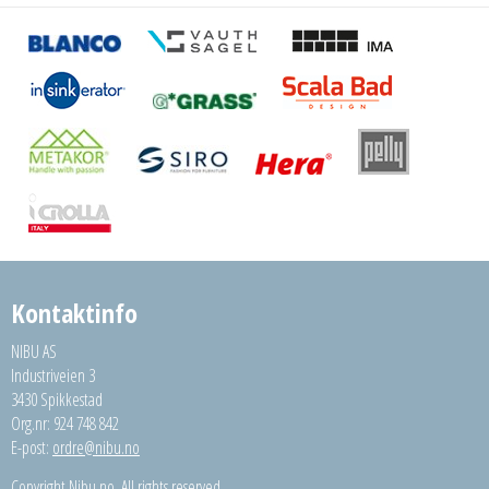
Kontaktinfo
NIBU AS
Industriveien 3
3430 Spikkestad
Org.nr: 924 748 842
E-post:
ordre@nibu.no
Copyright Nibu.no. All rights reserved.