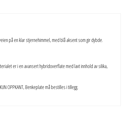
eveien på en klar stjernehimmel, med blå aksent som gir dybde.
rialet er i en avansert hybridoverflate med lavt innhold av silika,
N OPPKANT, Benkeplate må bestilles i tillegg.