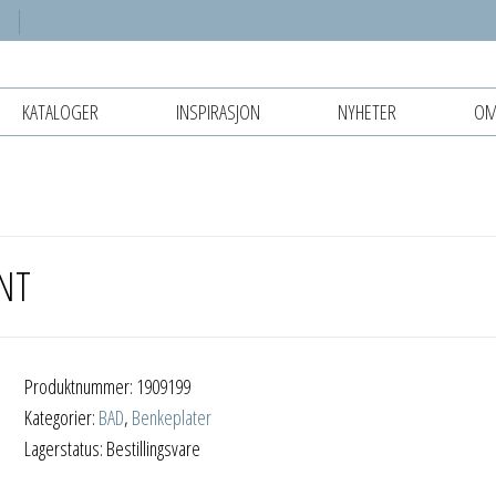
KATALOGER
INSPIRASJON
NYHETER
OM
NT
Produktnummer:
1909199
Kategorier:
BAD
,
Benkeplater
Lagerstatus: Bestillingsvare