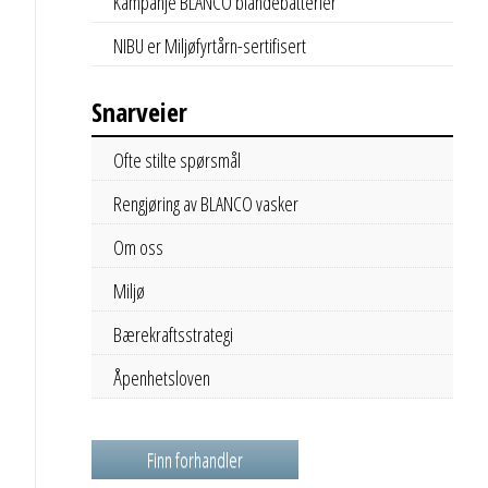
Kampanje BLANCO blandebatterier
NIBU er Miljøfyrtårn-sertifisert
Snarveier
Ofte stilte spørsmål
Rengjøring av BLANCO vasker
Om oss
Miljø
Bærekraftsstrategi
Åpenhetsloven
Finn forhandler