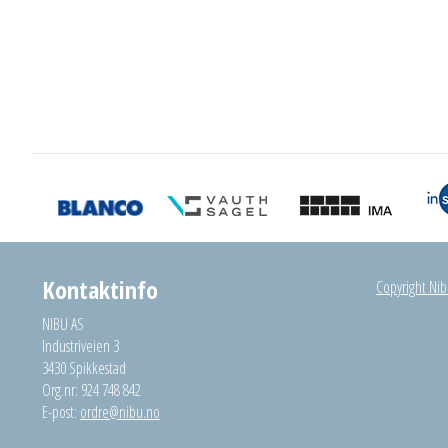
Kontaktinfo
Copyright Nibu
NIBU AS
Industriveien 3
3430 Spikkestad
Org.nr: 924 748 842
E-post:
ordre@nibu.no