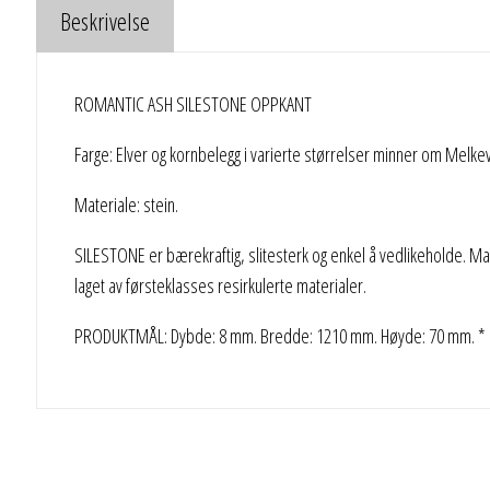
Beskrivelse
ROMANTIC ASH SILESTONE OPPKANT
Farge: Elver og kornbelegg i varierte størrelser minner om Melk
Materiale: stein.
SILESTONE er bærekraftig, slitesterk og enkel å vedlikeholde. Mate
laget av førsteklasses resirkulerte materialer.
PRODUKTMÅL: Dybde: 8 mm. Bredde: 1210 mm. Høyde: 70 mm. * KU