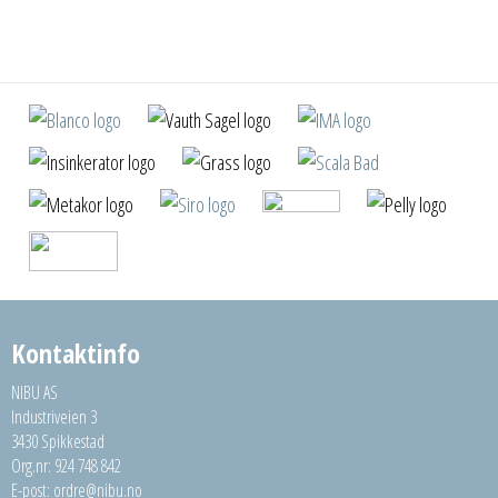
Kontaktinfo
NIBU AS
Industriveien 3
3430 Spikkestad
Org.nr: 924 748 842
E-post:
ordre@nibu.no