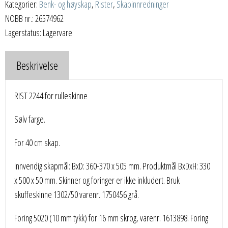
Kategorier:
Benk- og høyskap
,
Rister
,
Skapinnredninger
NOBB nr.: 26574962
Lagerstatus: Lagervare
Beskrivelse
RIST 2244 for rulleskinne
Sølv farge.
For 40 cm skap.
Innvendig skapmål: BxD: 360-370 x 505 mm. Produktmål BxDxH: 330
x 500 x 50 mm. Skinner og foringer er ikke inkludert. Bruk
skuffeskinne 1302/50 varenr. 1750456 grå.
Foring 5020 (10 mm tykk) for 16 mm skrog, varenr. 1613898. Foring