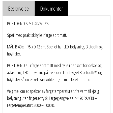
Beskrivelse
Dokumenter
PORTOFINO SPEIL 40/M LYS
Speil med praktisk hylle i farge sort matt.
MÅL: B 40 x H 75 x D 12 cm. Speilet har LED-belysning, Blutooth og
høyttaler.
PORTOFINO 40 i farge sort matt med hylle i nedkant for dekor og
avlastning. LED-belysning på tre sider. Innebygget Bluetooth™ og
høyttaler så du enkelt kan koble deg til musikk eller radio.
Velg mellom et spekter av fargetemperaturer, fra varm til kjølig
belysning uten fingeravtrykk! Fargegjengivelse: >= 90 RA/CRI –
Fargetemperatur: 3000 – 6000 K.