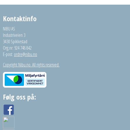
Kontaktinfo
NIBU AS
Industriveien 3
3430 Spikkestad
Org.nr: 924 748 842
E-post:
ordre@nibu.no
Copyright Nibu.no. All rights reserved.
Følg oss på: