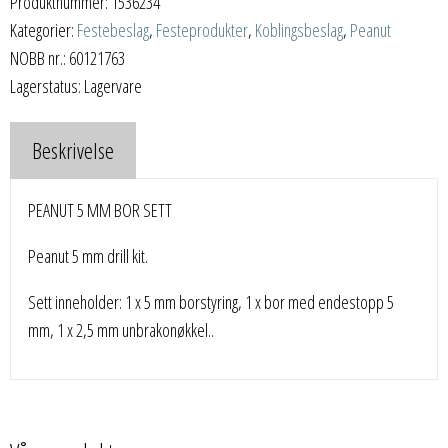
Produktnummer:
1536234
Kategorier:
Festebeslag
,
Festeprodukter
,
Koblingsbeslag
,
Peanut
NOBB nr.: 60121763
Lagerstatus: Lagervare
Beskrivelse
PEANUT 5 MM BOR SETT
Peanut 5 mm drill kit.
Sett inneholder: 1 x 5 mm borstyring, 1 x bor med endestopp 5
mm, 1 x 2,5 mm unbrakonøkkel..