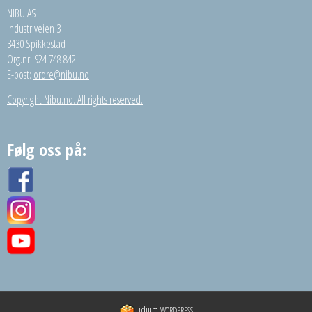
NIBU AS
Industriveien 3
3430 Spikkestad
Org.nr: 924 748 842
E-post:
ordre@nibu.no
Copyright Nibu.no. All rights reserved.
Følg oss på:
idium
WORDPRESS