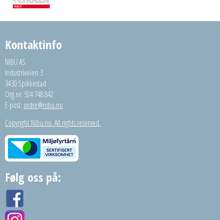
Kontaktinfo
NIBU AS
Industriveien 3
3430 Spikkestad
Org.nr: 924 748 842
E-post:
ordre@nibu.no
Copyright Nibu.no. All rights reserved.
Følg oss på: