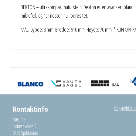
DEKTON – ultrakompakt naturstein. Dekton er en avansert blanding
mikrofeil, og har nesten null porøsitet.
MÅL: Dybde: 8 mm. Bredde: 610 mm. Høyde: 70 mm. * KUN OPPKANT,
Kontaktinfo
Copyright Nibu
NIBU AS
Industriveien 3
3430 Spikkestad