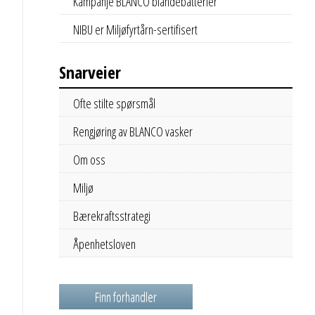
Kampanje BLANCO blandebatterier
NIBU er Miljøfyrtårn-sertifisert
Snarveier
Ofte stilte spørsmål
Rengjøring av BLANCO vasker
Om oss
Miljø
Bærekraftsstrategi
Åpenhetsloven
Finn forhandler