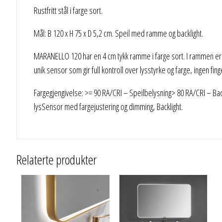
Rustfritt stål i farge sort.
Mål: B 120 x H 75 x D 5,2 cm. Speil med ramme og backlight.
MARANELLO 120 har en 4 cm tykk ramme i farge sort. I rammen er d
unik sensor som gir full kontroll over lysstyrke og farge, ingen fin
Fargegjengivelse: >= 90 RA/CRI – Speilbelysning> 80 RA/CRI – Back
lysSensor med fargejustering og dimming, Backlight.
Relaterte produkter