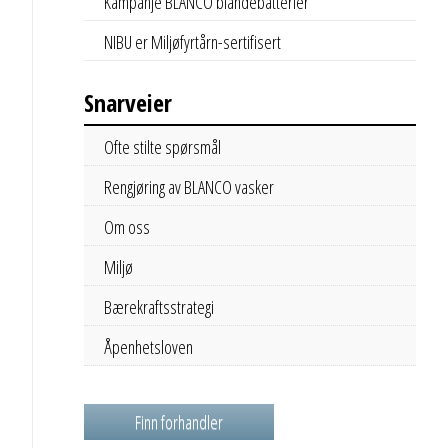
Kampanje BLANCO blandebatterier
NIBU er Miljøfyrtårn-sertifisert
Snarveier
Ofte stilte spørsmål
Rengjøring av BLANCO vasker
Om oss
Miljø
Bærekraftsstrategi
Åpenhetsloven
Finn forhandler