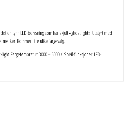
et en tynn LED-belysning som har skjult «ghost light». Utstyrt med
germerker! Kommer i tre ulike fargevalg.
light. Fargetempratur: 3000 – 6000 K. Speil-funksjoner: LED-