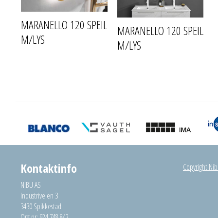
MARANELLO 120 SPEIL
MARANELLO 120 SPEIL
M/LYS
M/LYS
Kontaktinfo
Copyright Nibu
NIBU AS
Industriveien 3
3430 Spikkestad
Org.nr: 924 748 842