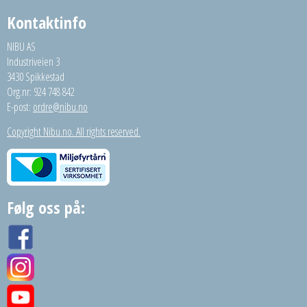
Kontaktinfo
NIBU AS
Industriveien 3
3430 Spikkestad
Org.nr: 924 748 842
E-post:
ordre@nibu.no
Copyright Nibu.no. All rights reserved.
Følg oss på: