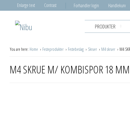
Enlarge text
Contrast
Forhandler login
Handlekurv
PRODUKTER
You are here:
Home
Festeprodukter
Festebeslag
Skruer
M4 skruer
M4 SK
M4 SKRUE M/ KOMBISPOR 18 MM