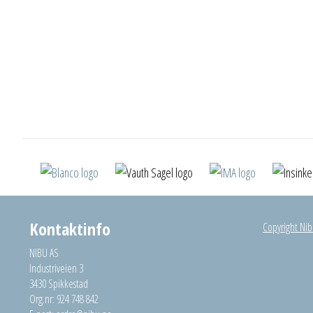
Kontaktinfo
Copyright Nibu
NIBU AS
Industriveien 3
3430 Spikkestad
Org.nr: 924 748 842