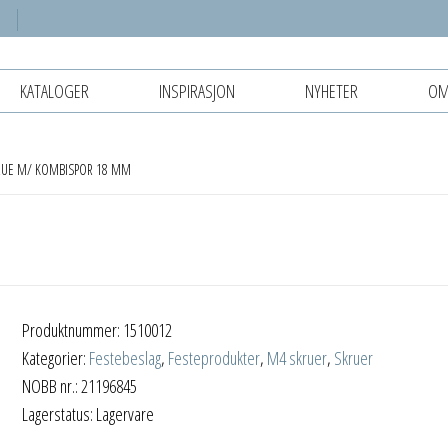
KATALOGER
INSPIRASJON
NYHETER
OM
RUE M/ KOMBISPOR 18 MM
Produktnummer:
1510012
Kategorier:
Festebeslag
,
Festeprodukter
,
M4 skruer
,
Skruer
NOBB nr.: 21196845
Lagerstatus: Lagervare