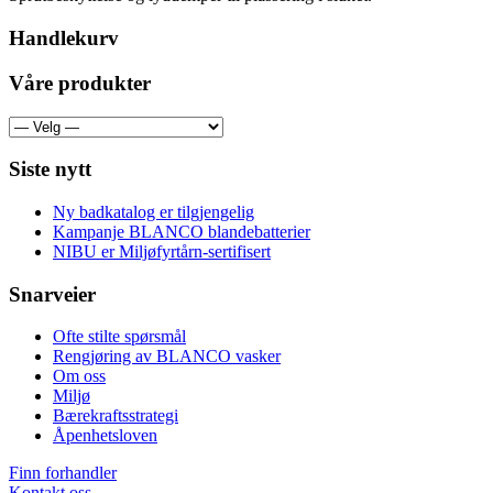
Handlekurv
Våre produkter
Siste nytt
Ny badkatalog er tilgjengelig
Kampanje BLANCO blandebatterier
NIBU er Miljøfyrtårn-sertifisert
Snarveier
Ofte stilte spørsmål
Rengjøring av BLANCO vasker
Om oss
Miljø
Bærekraftsstrategi
Åpenhetsloven
Finn forhandler
Kontakt oss