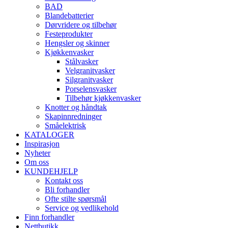
BAD
Blandebatterier
Dørvridere og tilbehør
Festeprodukter
Hengsler og skinner
Kjøkkenvasker
Stålvasker
Velgranitvasker
Silgranitvasker
Porselensvasker
Tilbehør kjøkkenvasker
Knotter og håndtak
Skapinnredninger
Småelektrisk
KATALOGER
Inspirasjon
Nyheter
Om oss
KUNDEHJELP
Kontakt oss
Bli forhandler
Ofte stilte spørsmål
Service og vedlikehold
Finn forhandler
Nettbutikk