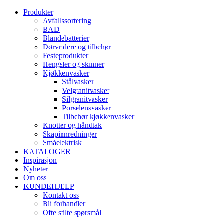
Produkter
Avfallssortering
BAD
Blandebatterier
Dørvridere og tilbehør
Festeprodukter
Hengsler og skinner
Kjøkkenvasker
Stålvasker
Velgranitvasker
Silgranitvasker
Porselensvasker
Tilbehør kjøkkenvasker
Knotter og håndtak
Skapinnredninger
Småelektrisk
KATALOGER
Inspirasjon
Nyheter
Om oss
KUNDEHJELP
Kontakt oss
Bli forhandler
Ofte stilte spørsmål