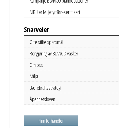
Kampanje BLANCO blandebatterier
NIBU er Miljøfyrtårn-sertifisert
Snarveier
Ofte stilte spørsmål
Rengjøring av BLANCO vasker
Om oss
Miljø
Bærekraftsstrategi
Åpenhetsloven
Finn forhandler