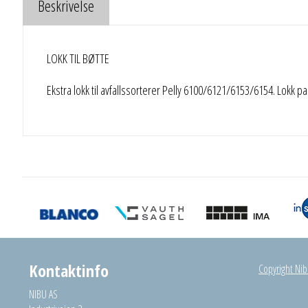
Beskrivelse
LOKK TIL BØTTE
Ekstra lokk til avfallssorterer Pelly 6100/6121/6153/6154. Lokk pass
Kontaktinfo
Copyright Nibu
NIBU AS