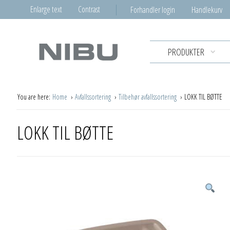
Enlarge text
Contrast
Forhandler login
Handlekurv
PRODUKTER
You are here:
Home
Avfallssortering
Tilbehør avfallssortering
LOKK TIL BØTTE
LOKK TIL BØTTE