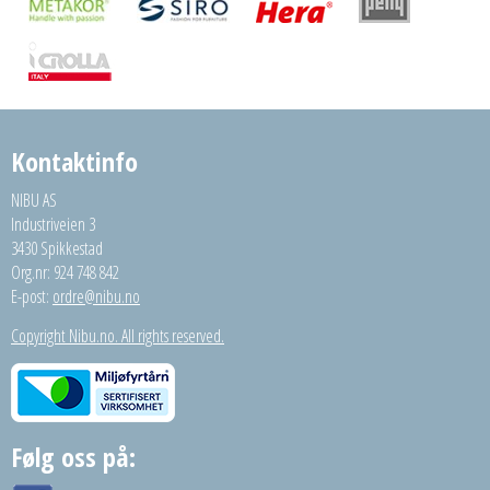
Kontaktinfo
NIBU AS
Industriveien 3
3430 Spikkestad
Org.nr: 924 748 842
E-post:
ordre@nibu.no
Copyright Nibu.no. All rights reserved.
Følg oss på: