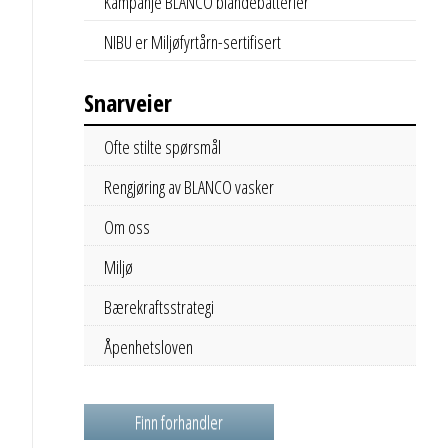
Kampanje BLANCO blandebatterier
NIBU er Miljøfyrtårn-sertifisert
Snarveier
Ofte stilte spørsmål
Rengjøring av BLANCO vasker
Om oss
Miljø
Bærekraftsstrategi
Åpenhetsloven
Finn forhandler