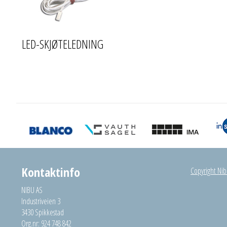
LED-SKJØTELEDNING
Kontaktinfo
Copyright Nibu
NIBU AS
Industriveien 3
3430 Spikkestad
Org.nr: 924 748 842