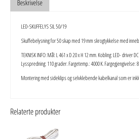
Beskrivelse
LED-SKUFFELYS SIL 50/19
Skuffebelysning for 50 skap med 19 mm skrogtykkelse med innebyg
TEKNISK INFO: Mål: L 461 x D 20 x H 12 mm. Kobling: LED- driver DC
Lysspredning: 110 grader. Fargetemp.: 4000 K. Fargegjengivelse: 8
Montering med sideklips og selvklebende kabelkanal som er inkl
Relaterte produkter