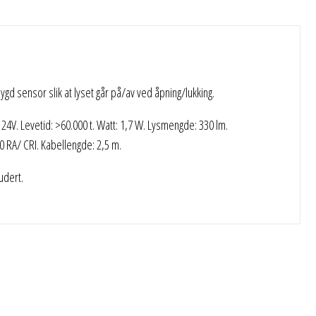
d sensor slik at lyset går på/av ved åpning/lukking.
 24V. Levetid: >60.000 t. Watt: 1,7 W. Lysmengde: 330 lm.
0 RA/ CRI. Kabellengde: 2,5 m.
udert.