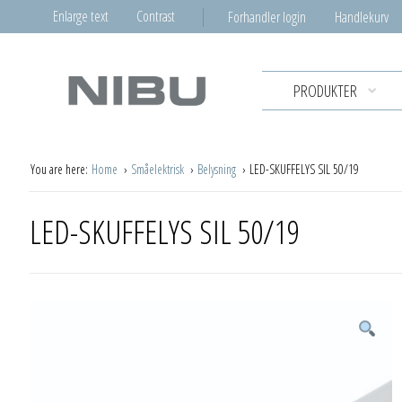
Enlarge text
Contrast
Forhandler login
Handlekurv
PRODUKTER
You are here:
Home
Småelektrisk
Belysning
LED-SKUFFELYS SIL 50/19
LED-SKUFFELYS SIL 50/19