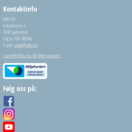
Kontaktinfo
NIBU AS
Industriveien 3
3430 Spikkestad
Org.nr: 924 748 842
E-post:
ordre@nibu.no
Copyright Nibu.no. All rights reserved.
Følg oss på: