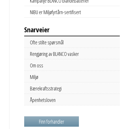
Kampanje BLANCO blandebatterier
NIBU er Miljøfyrtårn-sertifisert
Snarveier
Ofte stilte spørsmål
Rengjøring av BLANCO vasker
Om oss
Miljø
Bærekraftsstrategi
Åpenhetsloven
Finn forhandler