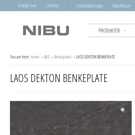
Enlarge text
Contrast
Forhandler login
Handlekurv
PRODUKTER
You are here:
Home
BAD
Benkeplater
LAOS DEKTON BENKEPLATE
LAOS DEKTON BENKEPLATE