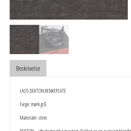
Beskrivelse
LAOS DEKTON BENKEPLATE
Farge: mørk grå.
Materiale: stein.
DEKTON – ultrakompakt naturstein. Dekton er en avansert blanding