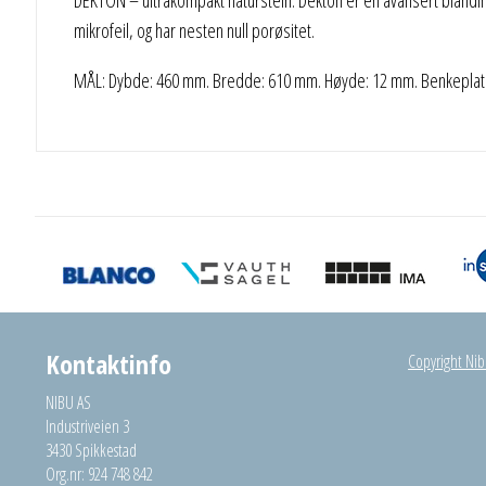
mikrofeil, og har nesten null porøsitet.
MÅL: Dybde: 460 mm. Bredde: 610 mm. Høyde: 12 mm. Benkeplaten
Kontaktinfo
Copyright Nibu
NIBU AS
Industriveien 3
3430 Spikkestad
Org.nr: 924 748 842