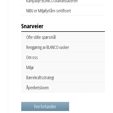
Kampanje BLANCO blandebatterier
NIBU er Miljøfyrtårn-sertifisert
Snarveier
Ofte stilte spørsmål
Rengjøring av BLANCO vasker
Om oss
Miljø
Bærekraftsstrategi
Åpenhetsloven
Finn forhandler