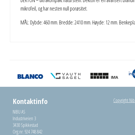
mikrofeil, og har nesten null porøsitet.
MÅL: Dybde: 460 mm. Bredde: 2410 mm. Høyde: 12 mm. Benkeplate
Kontaktinfo
Copyright Nibu
NIBU AS
Industriveien 3
3430 Spikkestad
Org.nr: 924 748 842