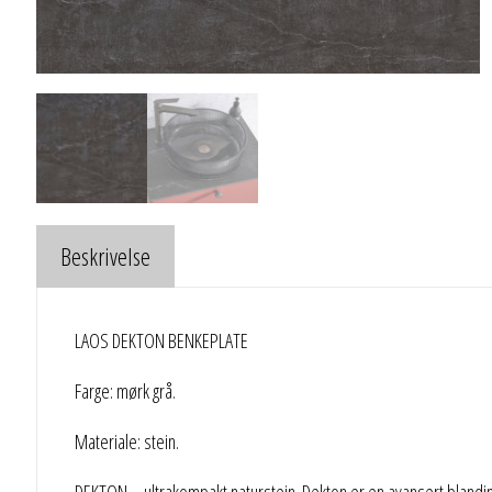
Beskrivelse
LAOS DEKTON BENKEPLATE
Farge: mørk grå.
Materiale: stein.
DEKTON – ultrakompakt naturstein. Dekton er en avansert blanding