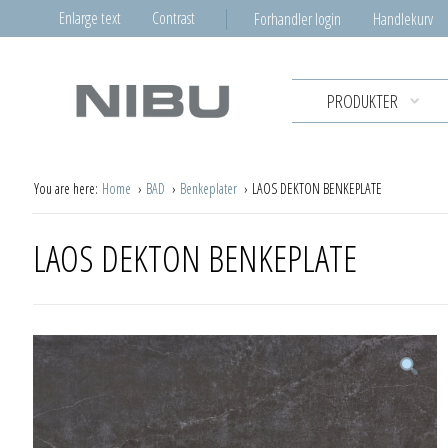
Enlarge text
Contrast
Forhandler login
Handlekurv
PRODUKTER
You are here:
Home
BAD
Benkeplater
LAOS DEKTON BENKEPLATE
LAOS DEKTON BENKEPLATE