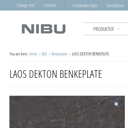
Enlarge text
Contrast
Forhandler login
Handlekurv
PRODUKTER
You are here:
Home
BAD
Benkeplater
LAOS DEKTON BENKEPLATE
LAOS DEKTON BENKEPLATE