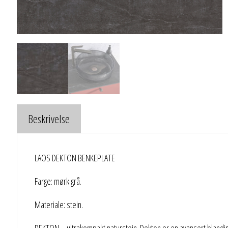
Beskrivelse
LAOS DEKTON BENKEPLATE
Farge: mørk grå.
Materiale: stein.
DEKTON – ultrakompakt naturstein. Dekton er en avansert blanding