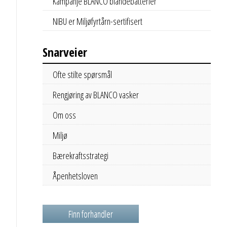
Kampanje BLANCO blandebatterier
NIBU er Miljøfyrtårn-sertifisert
Snarveier
Ofte stilte spørsmål
Rengjøring av BLANCO vasker
Om oss
Miljø
Bærekraftsstrategi
Åpenhetsloven
Finn forhandler