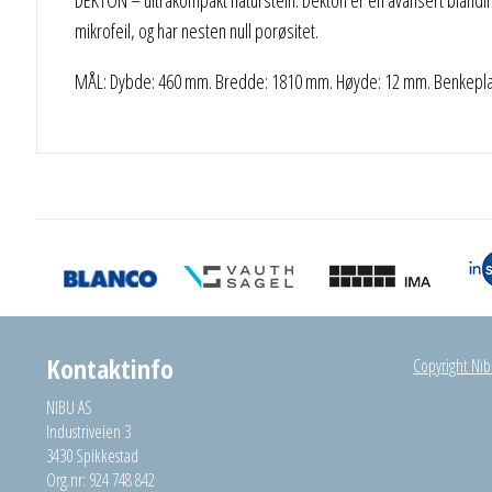
mikrofeil, og har nesten null porøsitet.
MÅL: Dybde: 460 mm. Bredde: 1810 mm. Høyde: 12 mm. Benkeplate
Kontaktinfo
Copyright Nibu
NIBU AS
Industriveien 3
3430 Spikkestad
Org.nr: 924 748 842