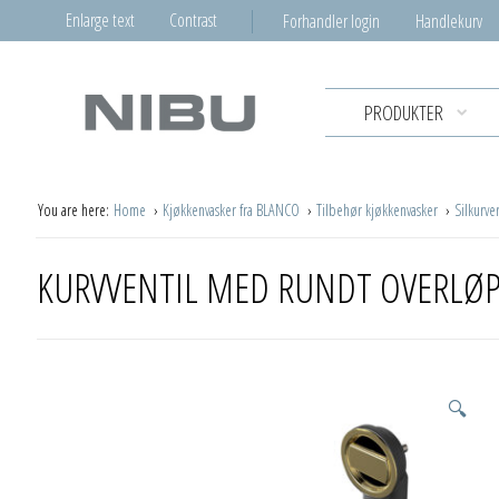
Enlarge text
Contrast
Forhandler login
Handlekurv
PRODUKTER
You are here:
Home
Kjøkkenvasker fra BLANCO
Tilbehør kjøkkenvasker
Silkurve
KURVVENTIL MED RUNDT OVERLØP
🔍