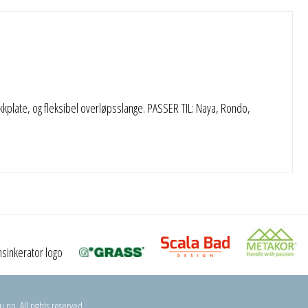
ekkplate, og fleksibel overløpsslange. PASSER TIL: Naya, Rondo,
.no. All rights reserved.