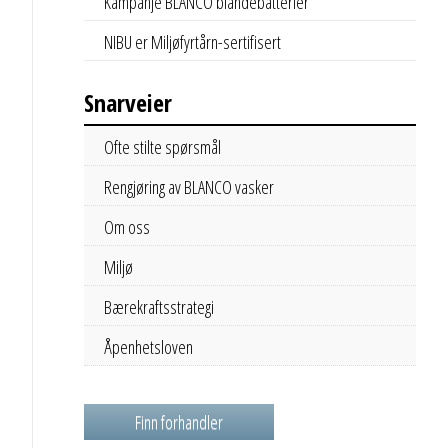
Kampanje BLANCO blandebatterier
NIBU er Miljøfyrtårn-sertifisert
Snarveier
Ofte stilte spørsmål
Rengjøring av BLANCO vasker
Om oss
Miljø
Bærekraftsstrategi
Åpenhetsloven
Finn forhandler