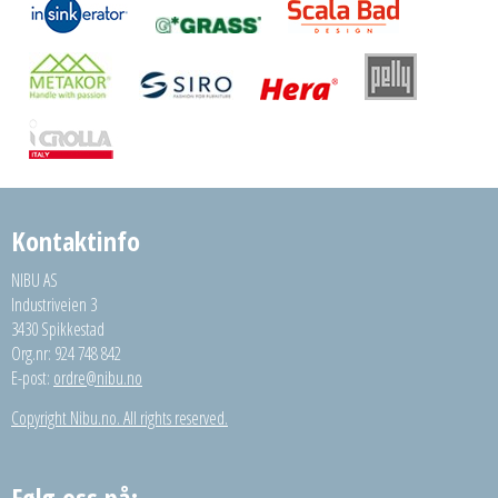
Kontaktinfo
NIBU AS
Industriveien 3
3430 Spikkestad
Org.nr: 924 748 842
E-post:
ordre@nibu.no
Copyright Nibu.no. All rights reserved.
Følg oss på: