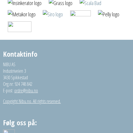
Kontaktinfo
NIBU AS
Industriveien 3
3430 Spikkestad
Org.nr: 924 748 842
E-post:
ordre@nibu.no
Copyright Nibu.no. All rights reserved.
Følg oss på: