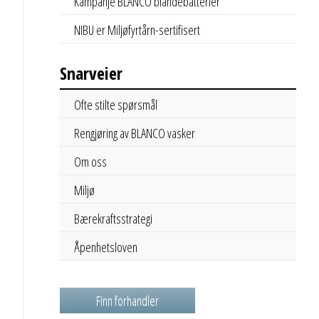
Kampanje BLANCO blandebatterier
NIBU er Miljøfyrtårn-sertifisert
Snarveier
Ofte stilte spørsmål
Rengjøring av BLANCO vasker
Om oss
Miljø
Bærekraftsstrategi
Åpenhetsloven
Finn forhandler