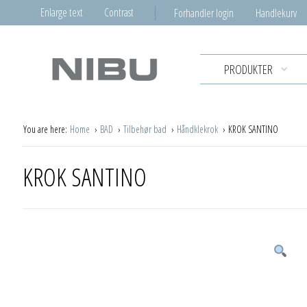
Enlarge text
Contrast
Forhandler login
Handlekurv
PRODUKTER
You are here:
Home
BAD
Tilbehør bad
Håndklekrok
KROK SANTINO
KROK SANTINO