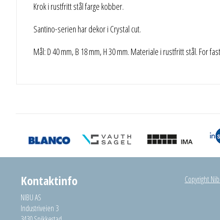
Krok i rustfritt stål farge kobber.
Santino-serien har dekor i Crystal cut.
Mål: D 40 mm, B 18 mm, H 30 mm. Materiale i rustfritt stål. For fast
Kontaktinfo
Copyright Nibu
NIBU AS
Industriveien 3
3430 Spikkestad