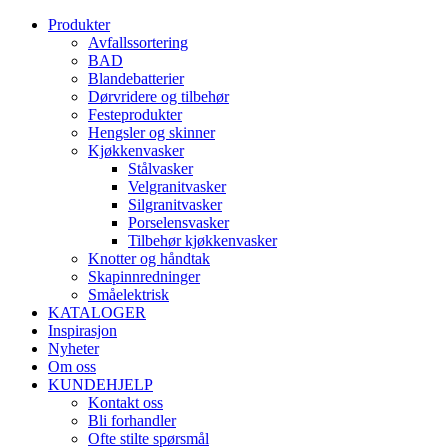
Produkter
Avfallssortering
BAD
Blandebatterier
Dørvridere og tilbehør
Festeprodukter
Hengsler og skinner
Kjøkkenvasker
Stålvasker
Velgranitvasker
Silgranitvasker
Porselensvasker
Tilbehør kjøkkenvasker
Knotter og håndtak
Skapinnredninger
Småelektrisk
KATALOGER
Inspirasjon
Nyheter
Om oss
KUNDEHJELP
Kontakt oss
Bli forhandler
Ofte stilte spørsmål