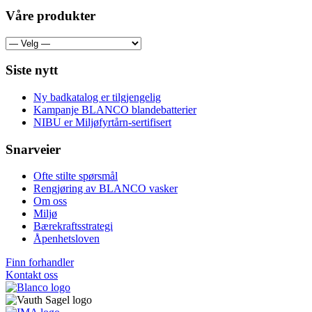
Våre produkter
Siste nytt
Ny badkatalog er tilgjengelig
Kampanje BLANCO blandebatterier
NIBU er Miljøfyrtårn-sertifisert
Snarveier
Ofte stilte spørsmål
Rengjøring av BLANCO vasker
Om oss
Miljø
Bærekraftsstrategi
Åpenhetsloven
Finn forhandler
Kontakt oss