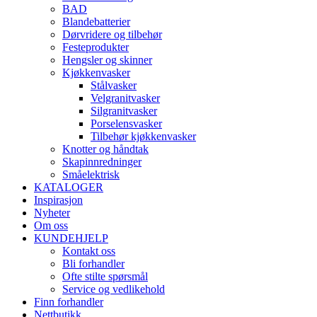
BAD
Blandebatterier
Dørvridere og tilbehør
Festeprodukter
Hengsler og skinner
Kjøkkenvasker
Stålvasker
Velgranitvasker
Silgranitvasker
Porselensvasker
Tilbehør kjøkkenvasker
Knotter og håndtak
Skapinnredninger
Småelektrisk
KATALOGER
Inspirasjon
Nyheter
Om oss
KUNDEHJELP
Kontakt oss
Bli forhandler
Ofte stilte spørsmål
Service og vedlikehold
Finn forhandler
Nettbutikk