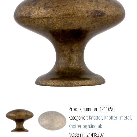
Produktnummer:
1211650
Kategorier:
Knotter
,
Knotter i metall
,
Knotter og håndtak
NOBB nr.: 21418207