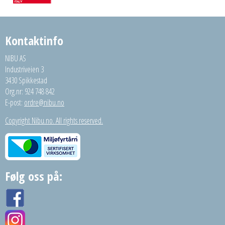
Kontaktinfo
NIBU AS
Industriveien 3
3430 Spikkestad
Org.nr: 924 748 842
E-post:
ordre@nibu.no
Copyright Nibu.no. All rights reserved.
Følg oss på: