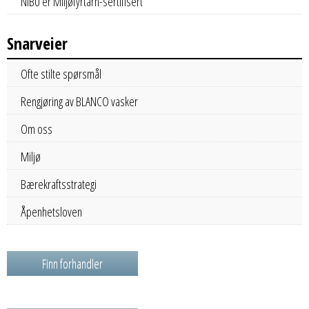
NIBU er Miljøfyrtårn-sertifisert
Snarveier
Ofte stilte spørsmål
Rengjøring av BLANCO vasker
Om oss
Miljø
Bærekraftsstrategi
Åpenhetsloven
Finn forhandler