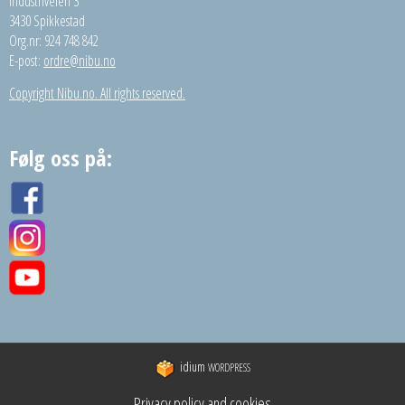
Industriveien 3
3430 Spikkestad
Org.nr: 924 748 842
E-post:
ordre@nibu.no
Copyright Nibu.no. All rights reserved.
Følg oss på:
idium
WORDPRESS
Privacy policy and cookies