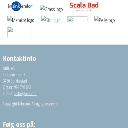
Kontaktinfo
NIBU AS
Industriveien 3
3430 Spikkestad
Org.nr: 924 748 842
E-post:
ordre@nibu.no
Copyright Nibu.no. All rights reserved.
Følg oss på: